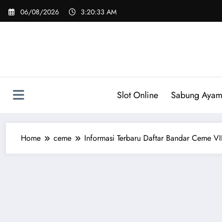
Skip
06/08/2026
3:20:34 AM
to
content
Slot Online
Sabung Aya
Home
ceme
Informasi Terbaru Daftar Bandar Ceme V