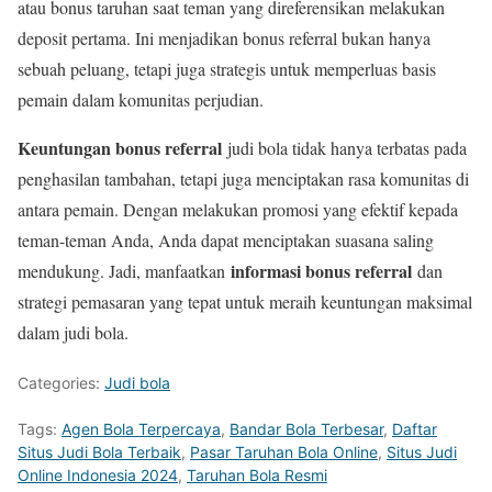
atau bonus taruhan saat teman yang direferensikan melakukan
deposit pertama. Ini menjadikan bonus referral bukan hanya
sebuah peluang, tetapi juga strategis untuk memperluas basis
pemain dalam komunitas perjudian.
Keuntungan bonus referral
judi bola tidak hanya terbatas pada
penghasilan tambahan, tetapi juga menciptakan rasa komunitas di
antara pemain. Dengan melakukan promosi yang efektif kepada
teman-teman Anda, Anda dapat menciptakan suasana saling
informasi bonus referral
mendukung. Jadi, manfaatkan
dan
strategi pemasaran yang tepat untuk meraih keuntungan maksimal
dalam judi bola.
Categories:
Judi bola
Tags:
Agen Bola Terpercaya
,
Bandar Bola Terbesar
,
Daftar
Situs Judi Bola Terbaik
,
Pasar Taruhan Bola Online
,
Situs Judi
Online Indonesia 2024
,
Taruhan Bola Resmi