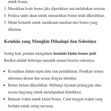
untuk bonus.
Masukkan kode bonus jika diperlukan saat melakukan setoran.
Periksa saldo akun untuk memastikan bonus telah dikreditkan.
Mulai bertaruh untuk menikmati manfaat dari bonus yang
diterima.
Kendala yang Mungkin Dihadapi dan Solusinya
kendala klaim bonus judi
Sering kali, pemain mengalami
.
Berikut adalah beberapa masalah umum beserta solusinya:
Kesalahan dalam input data saat pendaftaran. Pastikan semua
informasi akurat dan sesuai dengan identitas.
Bonus belum dikreditkan. Hubungi layanan pelanggan situs
secara langsung untuk mendapatkan klarifikasi.
Batasan waktu untuk klaim bonus. Catat tenggat waktu yang
berlaku untuk setiap tawaran.