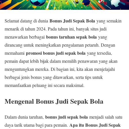
Bonus Judi Sepak Bola
Selamat datang di dunia
yang semakin
menarik di tahun 2024. Pada tahun ini, banyak situs judi
bonus taruhan sepak bola
menawarkan berbagai
yang
dirancang untuk meningkatkan pengalaman petaruh. Dengan
promosi bonus judi sepak bola
memahami
yang tersedia,
pemain dapat lebih bijak dalam memilih penawaran yang akan
menguntungkan mereka. Di bagian ini, kita akan menjelajahi
berbagai jenis bonus yang ditawarkan, serta tips untuk
memanfaatkan peluang ini secara maksimal.
Mengenal Bonus Judi Sepak Bola
bonus judi sepak bola
Dalam dunia taruhan,
menjadi salah satu
Apa itu Bonus Judi Sepak
daya tarik utama bagi para pemain.