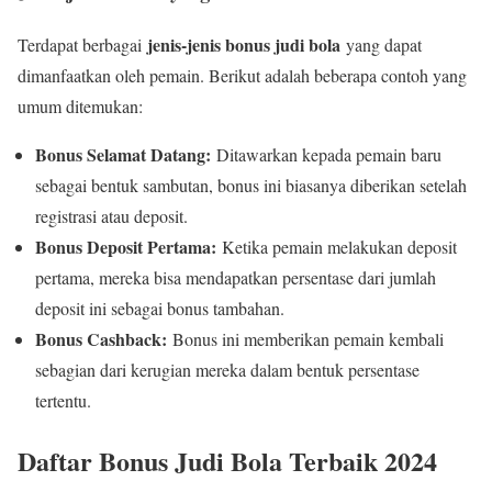
jenis-jenis bonus judi bola
Terdapat berbagai
yang dapat
dimanfaatkan oleh pemain. Berikut adalah beberapa contoh yang
umum ditemukan:
Bonus Selamat Datang:
Ditawarkan kepada pemain baru
sebagai bentuk sambutan, bonus ini biasanya diberikan setelah
registrasi atau deposit.
Bonus Deposit Pertama:
Ketika pemain melakukan deposit
pertama, mereka bisa mendapatkan persentase dari jumlah
deposit ini sebagai bonus tambahan.
Bonus Cashback:
Bonus ini memberikan pemain kembali
sebagian dari kerugian mereka dalam bentuk persentase
tertentu.
Daftar Bonus Judi Bola Terbaik 2024