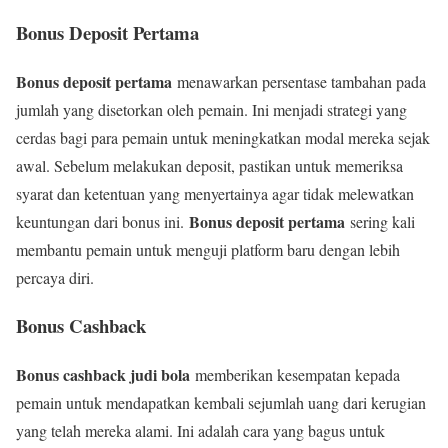
Bonus Deposit Pertama
Bonus deposit pertama
menawarkan persentase tambahan pada
jumlah yang disetorkan oleh pemain. Ini menjadi strategi yang
cerdas bagi para pemain untuk meningkatkan modal mereka sejak
awal. Sebelum melakukan deposit, pastikan untuk memeriksa
syarat dan ketentuan yang menyertainya agar tidak melewatkan
Bonus deposit pertama
keuntungan dari bonus ini.
sering kali
membantu pemain untuk menguji platform baru dengan lebih
percaya diri.
Bonus Cashback
Bonus cashback judi bola
memberikan kesempatan kepada
pemain untuk mendapatkan kembali sejumlah uang dari kerugian
yang telah mereka alami. Ini adalah cara yang bagus untuk