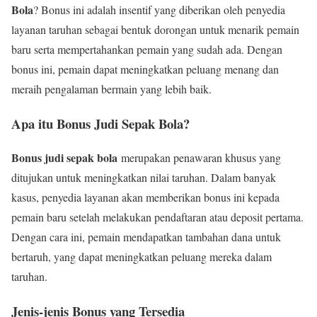
Bola
? Bonus ini adalah insentif yang diberikan oleh penyedia
layanan taruhan sebagai bentuk dorongan untuk menarik pemain
baru serta mempertahankan pemain yang sudah ada. Dengan
bonus ini, pemain dapat meningkatkan peluang menang dan
meraih pengalaman bermain yang lebih baik.
Apa itu Bonus Judi Sepak Bola?
Bonus judi sepak bola
merupakan penawaran khusus yang
ditujukan untuk meningkatkan nilai taruhan. Dalam banyak
kasus, penyedia layanan akan memberikan bonus ini kepada
pemain baru setelah melakukan pendaftaran atau deposit pertama.
Dengan cara ini, pemain mendapatkan tambahan dana untuk
bertaruh, yang dapat meningkatkan peluang mereka dalam
taruhan.
Jenis-jenis Bonus yang Tersedia