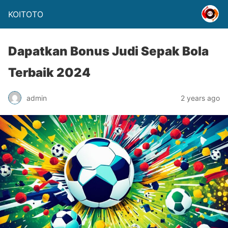
KOITOTO
Dapatkan Bonus Judi Sepak Bola
Terbaik 2024
admin
2 years ago