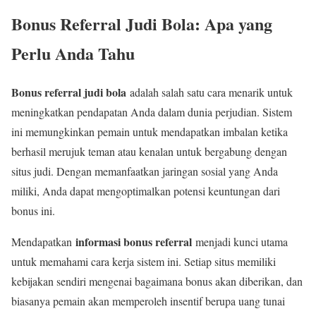
Bonus Referral Judi Bola: Apa yang
Perlu Anda Tahu
Bonus referral judi bola
adalah salah satu cara menarik untuk
meningkatkan pendapatan Anda dalam dunia perjudian. Sistem
ini memungkinkan pemain untuk mendapatkan imbalan ketika
berhasil merujuk teman atau kenalan untuk bergabung dengan
situs judi. Dengan memanfaatkan jaringan sosial yang Anda
miliki, Anda dapat mengoptimalkan potensi keuntungan dari
bonus ini.
informasi bonus referral
Mendapatkan
menjadi kunci utama
untuk memahami cara kerja sistem ini. Setiap situs memiliki
kebijakan sendiri mengenai bagaimana bonus akan diberikan, dan
biasanya pemain akan memperoleh insentif berupa uang tunai