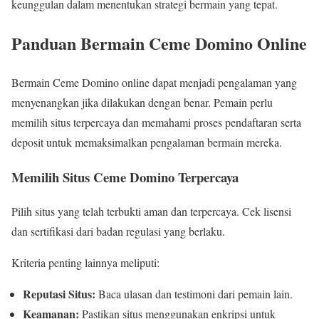
keunggulan dalam menentukan strategi bermain yang tepat.
Panduan Bermain Ceme Domino Online
Bermain Ceme Domino online dapat menjadi pengalaman yang
menyenangkan jika dilakukan dengan benar. Pemain perlu
memilih situs terpercaya dan memahami proses pendaftaran serta
deposit untuk memaksimalkan pengalaman bermain mereka.
Memilih Situs Ceme Domino Terpercaya
Pilih situs yang telah terbukti aman dan terpercaya. Cek lisensi
dan sertifikasi dari badan regulasi yang berlaku.
Kriteria penting lainnya meliputi:
Reputasi Situs:
Baca ulasan dan testimoni dari pemain lain.
Keamanan:
Pastikan situs menggunakan enkripsi untuk