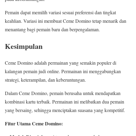
Pemain dapat memilih variasi sesuai preferensi dan tingkat
keahlian. Variasi ini membuat Ceme Domino tetap menarik dan
menantang bagi pemain baru dan berpengalaman.
Kesimpulan
Ceme Domino adalah permainan yang semakin populer di
kalangan pemain judi online. Permainan ini menggabungkan
strategi, keterampilan, dan keberuntungan.
Dalam Ceme Domino, pemain berusaha untuk mendapatkan
kombinasi kartu terbaik. Permainan ini melibatkan dua pemain
yang bersaing, sehingga menciptakan suasana yang kompetitif.
Fitur Utama Ceme Domino: