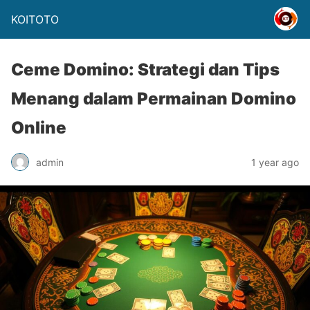
KOITOTO
Ceme Domino: Strategi dan Tips
Menang dalam Permainan Domino
Online
admin
1 year ago