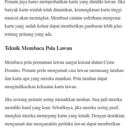
Pemain juga harus memperhatikan kartu yang dimiliki lawan. Jika
banyak kartu rendah telah dimainkan, kemungkinan kartu tinggi
muncul akan meningkat. Membuat catatan sederhana mengenai
kartu yang sudah keluar dapat memberikan gambaran lebih jelas
tentang peluang yang ada.
Teknik Membaca Pola Lawan
Membaca pola permainan lawan sangat krusial dalam Ceme
Domino. Pemain perlu mengamati cara lawan memasang taruhan
dan kartu apa yang mereka mainkan. Pola taruhan dapat
mengindikasikan kekuatan kartu lawan.
Jika seorang pemain sering menaikkan taruhan, bisa jadi mereka
memiliki hand yang kuat. Sebaliknya, jika mereka sering pasif,
mungkin mereka memegang kartu yang lemah. Dengan demikian,
mengamati dan menganalisis perilaku lawan dapat memberikan