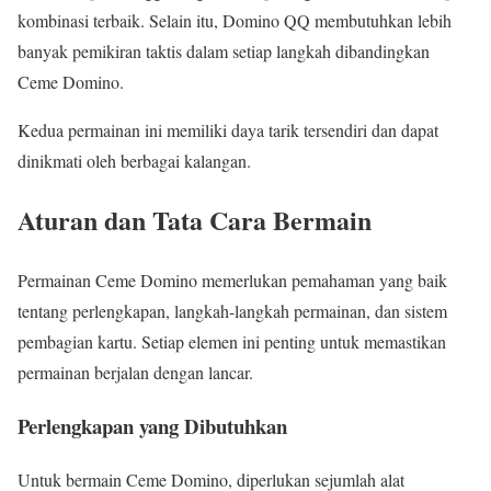
kombinasi terbaik. Selain itu, Domino QQ membutuhkan lebih
banyak pemikiran taktis dalam setiap langkah dibandingkan
Ceme Domino.
Kedua permainan ini memiliki daya tarik tersendiri dan dapat
dinikmati oleh berbagai kalangan.
Aturan dan Tata Cara Bermain
Permainan Ceme Domino memerlukan pemahaman yang baik
tentang perlengkapan, langkah-langkah permainan, dan sistem
pembagian kartu. Setiap elemen ini penting untuk memastikan
permainan berjalan dengan lancar.
Perlengkapan yang Dibutuhkan
Untuk bermain Ceme Domino, diperlukan sejumlah alat