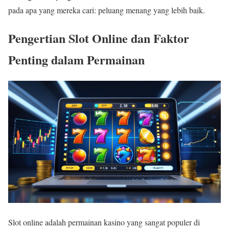
pada apa yang mereka cari: peluang menang yang lebih baik.
Pengertian Slot Online dan Faktor
Penting dalam Permainan
Slot online adalah permainan kasino yang sangat populer di