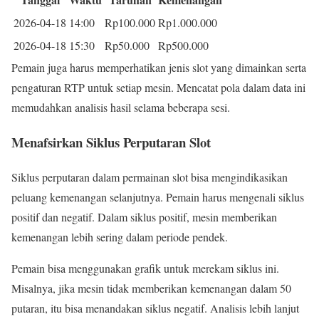
2026-04-18
14:00
Rp100.000
Rp1.000.000
2026-04-18
15:30
Rp50.000
Rp500.000
Pemain juga harus memperhatikan jenis slot yang dimainkan serta
pengaturan RTP untuk setiap mesin. Mencatat pola dalam data ini
memudahkan analisis hasil selama beberapa sesi.
Menafsirkan Siklus Perputaran Slot
Siklus perputaran dalam permainan slot bisa mengindikasikan
peluang kemenangan selanjutnya. Pemain harus mengenali siklus
positif dan negatif. Dalam siklus positif, mesin memberikan
kemenangan lebih sering dalam periode pendek.
Pemain bisa menggunakan grafik untuk merekam siklus ini.
Misalnya, jika mesin tidak memberikan kemenangan dalam 50
putaran, itu bisa menandakan siklus negatif. Analisis lebih lanjut