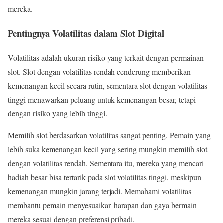
mereka.
Pentingnya Volatilitas dalam Slot Digital
Volatilitas adalah ukuran risiko yang terkait dengan permainan
slot. Slot dengan volatilitas rendah cenderung memberikan
kemenangan kecil secara rutin, sementara slot dengan volatilitas
tinggi menawarkan peluang untuk kemenangan besar, tetapi
dengan risiko yang lebih tinggi.
Memilih slot berdasarkan volatilitas sangat penting. Pemain yang
lebih suka kemenangan kecil yang sering mungkin memilih slot
dengan volatilitas rendah. Sementara itu, mereka yang mencari
hadiah besar bisa tertarik pada slot volatilitas tinggi, meskipun
kemenangan mungkin jarang terjadi. Memahami volatilitas
membantu pemain menyesuaikan harapan dan gaya bermain
mereka sesuai dengan preferensi pribadi.