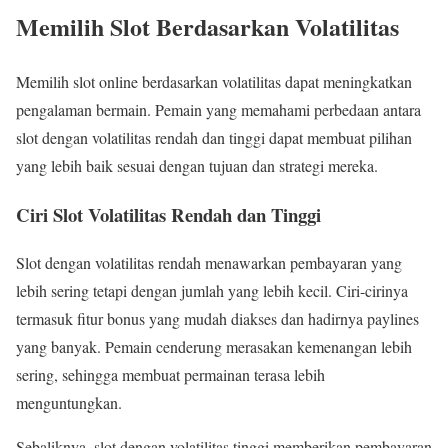
Memilih Slot Berdasarkan Volatilitas
Memilih slot online berdasarkan volatilitas dapat meningkatkan
pengalaman bermain. Pemain yang memahami perbedaan antara
slot dengan volatilitas rendah dan tinggi dapat membuat pilihan
yang lebih baik sesuai dengan tujuan dan strategi mereka.
Ciri Slot Volatilitas Rendah dan Tinggi
Slot dengan volatilitas rendah menawarkan pembayaran yang
lebih sering tetapi dengan jumlah yang lebih kecil. Ciri-cirinya
termasuk fitur bonus yang mudah diakses dan hadirnya paylines
yang banyak. Pemain cenderung merasakan kemenangan lebih
sering, sehingga membuat permainan terasa lebih
menguntungkan.
Sebaliknya, slot dengan volatilitas tinggi memberikan pembayaran