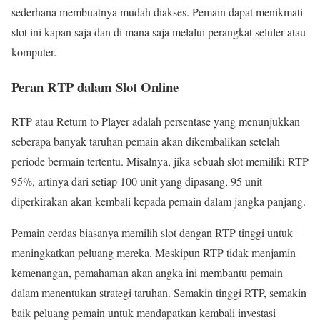
sederhana membuatnya mudah diakses. Pemain dapat menikmati
slot ini kapan saja dan di mana saja melalui perangkat seluler atau
komputer.
Peran RTP dalam Slot Online
RTP atau Return to Player adalah persentase yang menunjukkan
seberapa banyak taruhan pemain akan dikembalikan setelah
periode bermain tertentu. Misalnya, jika sebuah slot memiliki RTP
95%, artinya dari setiap 100 unit yang dipasang, 95 unit
diperkirakan akan kembali kepada pemain dalam jangka panjang.
Pemain cerdas biasanya memilih slot dengan RTP tinggi untuk
meningkatkan peluang mereka. Meskipun RTP tidak menjamin
kemenangan, pemahaman akan angka ini membantu pemain
dalam menentukan strategi taruhan. Semakin tinggi RTP, semakin
baik peluang pemain untuk mendapatkan kembali investasi