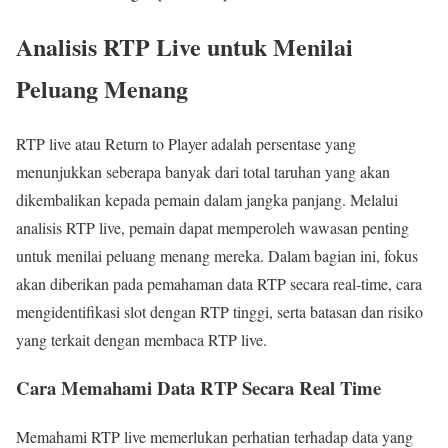
Analisis RTP Live untuk Menilai
Peluang Menang
RTP live atau Return to Player adalah persentase yang
menunjukkan seberapa banyak dari total taruhan yang akan
dikembalikan kepada pemain dalam jangka panjang. Melalui
analisis RTP live, pemain dapat memperoleh wawasan penting
untuk menilai peluang menang mereka. Dalam bagian ini, fokus
akan diberikan pada pemahaman data RTP secara real-time, cara
mengidentifikasi slot dengan RTP tinggi, serta batasan dan risiko
yang terkait dengan membaca RTP live.
Cara Memahami Data RTP Secara Real Time
Memahami RTP live memerlukan perhatian terhadap data yang