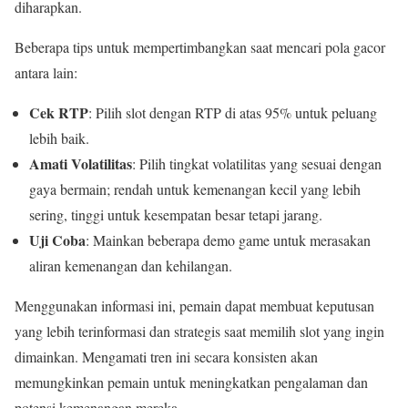
diharapkan.
Beberapa tips untuk mempertimbangkan saat mencari pola gacor
antara lain:
Cek RTP
: Pilih slot dengan RTP di atas 95% untuk peluang
lebih baik.
Amati Volatilitas
: Pilih tingkat volatilitas yang sesuai dengan
gaya bermain; rendah untuk kemenangan kecil yang lebih
sering, tinggi untuk kesempatan besar tetapi jarang.
Uji Coba
: Mainkan beberapa demo game untuk merasakan
aliran kemenangan dan kehilangan.
Menggunakan informasi ini, pemain dapat membuat keputusan
yang lebih terinformasi dan strategis saat memilih slot yang ingin
dimainkan. Mengamati tren ini secara konsisten akan
memungkinkan pemain untuk meningkatkan pengalaman dan
potensi kemenangan mereka.