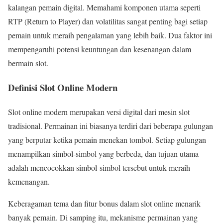
kalangan pemain digital. Memahami komponen utama seperti
RTP (Return to Player) dan volatilitas sangat penting bagi setiap
pemain untuk meraih pengalaman yang lebih baik. Dua faktor ini
mempengaruhi potensi keuntungan dan kesenangan dalam
bermain slot.
Definisi Slot Online Modern
Slot online modern merupakan versi digital dari mesin slot
tradisional. Permainan ini biasanya terdiri dari beberapa gulungan
yang berputar ketika pemain menekan tombol. Setiap gulungan
menampilkan simbol-simbol yang berbeda, dan tujuan utama
adalah mencocokkan simbol-simbol tersebut untuk meraih
kemenangan.
Keberagaman tema dan fitur bonus dalam slot online menarik
banyak pemain. Di samping itu, mekanisme permainan yang