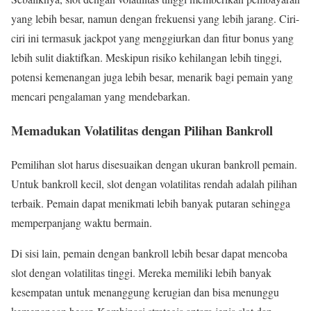
yang lebih besar, namun dengan frekuensi yang lebih jarang. Ciri-
ciri ini termasuk jackpot yang menggiurkan dan fitur bonus yang
lebih sulit diaktifkan. Meskipun risiko kehilangan lebih tinggi,
potensi kemenangan juga lebih besar, menarik bagi pemain yang
mencari pengalaman yang mendebarkan.
Memadukan Volatilitas dengan Pilihan Bankroll
Pemilihan slot harus disesuaikan dengan ukuran bankroll pemain.
Untuk bankroll kecil, slot dengan volatilitas rendah adalah pilihan
terbaik. Pemain dapat menikmati lebih banyak putaran sehingga
memperpanjang waktu bermain.
Di sisi lain, pemain dengan bankroll lebih besar dapat mencoba
slot dengan volatilitas tinggi. Mereka memiliki lebih banyak
kesempatan untuk menanggung kerugian dan bisa menunggu