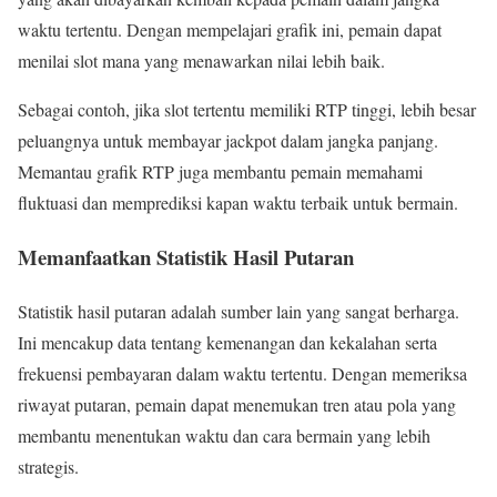
waktu tertentu. Dengan mempelajari grafik ini, pemain dapat
menilai slot mana yang menawarkan nilai lebih baik.
Sebagai contoh, jika slot tertentu memiliki RTP tinggi, lebih besar
peluangnya untuk membayar jackpot dalam jangka panjang.
Memantau grafik RTP juga membantu pemain memahami
fluktuasi dan memprediksi kapan waktu terbaik untuk bermain.
Memanfaatkan Statistik Hasil Putaran
Statistik hasil putaran adalah sumber lain yang sangat berharga.
Ini mencakup data tentang kemenangan dan kekalahan serta
frekuensi pembayaran dalam waktu tertentu. Dengan memeriksa
riwayat putaran, pemain dapat menemukan tren atau pola yang
membantu menentukan waktu dan cara bermain yang lebih
strategis.