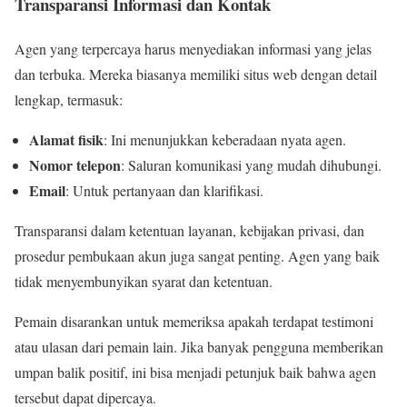
Transparansi Informasi dan Kontak
Agen yang terpercaya harus menyediakan informasi yang jelas
dan terbuka. Mereka biasanya memiliki situs web dengan detail
lengkap, termasuk:
Alamat fisik
: Ini menunjukkan keberadaan nyata agen.
Nomor telepon
: Saluran komunikasi yang mudah dihubungi.
Email
: Untuk pertanyaan dan klarifikasi.
Transparansi dalam ketentuan layanan, kebijakan privasi, dan
prosedur pembukaan akun juga sangat penting. Agen yang baik
tidak menyembunyikan syarat dan ketentuan.
Pemain disarankan untuk memeriksa apakah terdapat testimoni
atau ulasan dari pemain lain. Jika banyak pengguna memberikan
umpan balik positif, ini bisa menjadi petunjuk baik bahwa agen
tersebut dapat dipercaya.