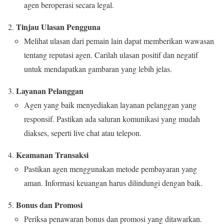
agen beroperasi secara legal.
Tinjau Ulasan Pengguna
Melihat ulasan dari pemain lain dapat memberikan wawasan
tentang reputasi agen. Carilah ulasan positif dan negatif
untuk mendapatkan gambaran yang lebih jelas.
Layanan Pelanggan
Agen yang baik menyediakan layanan pelanggan yang
responsif. Pastikan ada saluran komunikasi yang mudah
diakses, seperti live chat atau telepon.
Keamanan Transaksi
Pastikan agen menggunakan metode pembayaran yang
aman. Informasi keuangan harus dilindungi dengan baik.
Bonus dan Promosi
Periksa penawaran bonus dan promosi yang ditawarkan.