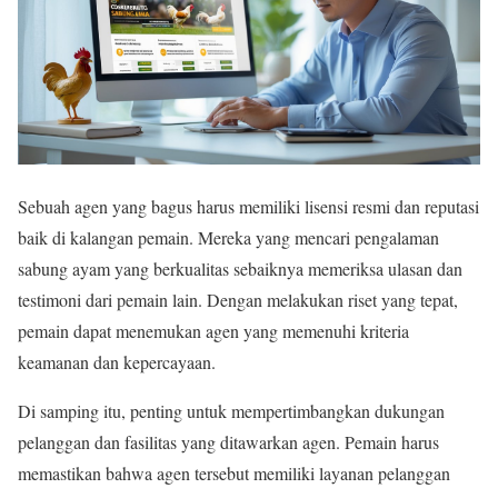
Sebuah agen yang bagus harus memiliki lisensi resmi dan reputasi
baik di kalangan pemain. Mereka yang mencari pengalaman
sabung ayam yang berkualitas sebaiknya memeriksa ulasan dan
testimoni dari pemain lain. Dengan melakukan riset yang tepat,
pemain dapat menemukan agen yang memenuhi kriteria
keamanan dan kepercayaan.
Di samping itu, penting untuk mempertimbangkan dukungan
pelanggan dan fasilitas yang ditawarkan agen. Pemain harus
memastikan bahwa agen tersebut memiliki layanan pelanggan