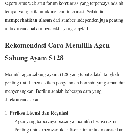
seperti situs web atau forum komunitas yang terpercaya adalah
tempat yang baik untuk mencari informasi. Selain itu,
memperhatikan ulasan
dari sumber independen juga penting
untuk mendapatkan perspektif yang objektif.
Rekomendasi Cara Memilih Agen
Sabung Ayam S128
Memilih agen sabung ayam S128 yang tepat adalah langkah
penting untuk memastikan pengalaman bermain yang aman dan
menyenangkan. Berikut adalah beberapa cara yang
direkomendasikan:
Periksa Lisensi dan Regulasi
Agen yang terpercaya biasanya memiliki lisensi resmi.
Penting untuk memverifikasi lisensi ini untuk memastikan