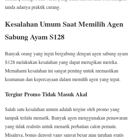
tanda adanya praktik curang.
Kesalahan Umum Saat Memilih Agen
Sabung Ayam S128
Banyak orang yang ingin bergabung dengan agen sabung ayam
S128 melakukan kesalahan yang dapat merugikan mereka.
Memahami kesalahan ini sangat penting untuk memastikan
keamanan dan kepercayaan dalam memilih agen yang tepat.
Tergiur Promo Tidak Masuk Akal
Salah satu kesalahan umum adalah tergiur oleh promo yang
tampak terlalu menarik. Banyak agen menggunakan penawaran
yang tidak realistis untuk menarik perhatian calon pemain.
Misalnya, bonus deposit yang sangat besar atau taruhan gratis