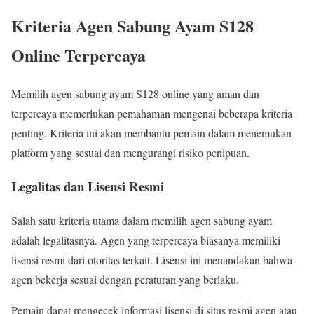
Kriteria Agen Sabung Ayam S128
Online Terpercaya
Memilih agen sabung ayam S128 online yang aman dan
terpercaya memerlukan pemahaman mengenai beberapa kriteria
penting. Kriteria ini akan membantu pemain dalam menemukan
platform yang sesuai dan mengurangi risiko penipuan.
Legalitas dan Lisensi Resmi
Salah satu kriteria utama dalam memilih agen sabung ayam
adalah legalitasnya. Agen yang terpercaya biasanya memiliki
lisensi resmi dari otoritas terkait. Lisensi ini menandakan bahwa
agen bekerja sesuai dengan peraturan yang berlaku.
Pemain dapat mengecek informasi lisensi di situs resmi agen atau