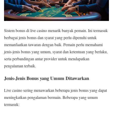
Sistem bonus di live casino menarik banyak pemain. Ini termasuk
berbagai jenis bonus dan syarat yang perlu dipenuhi untuk
memanfaatkan tawaran dengan baik. Pemain perlu memahami
jenis-jenis bonus yang umum, syarat dan ketentuan yang berlaku,
serta perbandingan antar provider untuk mendapatkan
pengalaman terbaik.
Jenis-Jenis Bonus yang Umum Ditawarkan
Live casino sering menawarkan beberapa jenis bonus yang dapat
meningkatkan pengalaman bermain. Beberapa yang umum
termasuk: