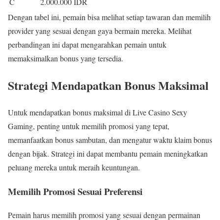
C
2.000.000 IDR
Dengan tabel ini, pemain bisa melihat setiap tawaran dan memilih
provider yang sesuai dengan gaya bermain mereka. Melihat
perbandingan ini dapat mengarahkan pemain untuk
memaksimalkan bonus yang tersedia.
Strategi Mendapatkan Bonus Maksimal
Untuk mendapatkan bonus maksimal di Live Casino Sexy
Gaming, penting untuk memilih promosi yang tepat,
memanfaatkan bonus sambutan, dan mengatur waktu klaim bonus
dengan bijak. Strategi ini dapat membantu pemain meningkatkan
peluang mereka untuk meraih keuntungan.
Memilih Promosi Sesuai Preferensi
Pemain harus memilih promosi yang sesuai dengan permainan