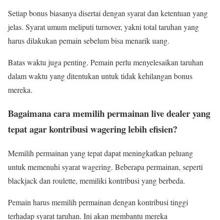
Setiap bonus biasanya disertai dengan syarat dan ketentuan yang
jelas. Syarat umum meliputi turnover, yakni total taruhan yang
harus dilakukan pemain sebelum bisa menarik uang.
Batas waktu juga penting. Pemain perlu menyelesaikan taruhan
dalam waktu yang ditentukan untuk tidak kehilangan bonus
mereka.
Bagaimana cara memilih permainan live dealer yang
tepat agar kontribusi wagering lebih efisien?
Memilih permainan yang tepat dapat meningkatkan peluang
untuk memenuhi syarat wagering. Beberapa permainan, seperti
blackjack dan roulette, memiliki kontribusi yang berbeda.
Pemain harus memilih permainan dengan kontribusi tinggi
terhadap syarat taruhan. Ini akan membantu mereka