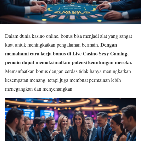
Dalam dunia kasino online, bonus bisa menjadi alat yang sangat
Dengan
kuat untuk meningkatkan pengalaman bermain.
memahami cara kerja bonus di Live Casino Sexy Gaming,
pemain dapat memaksimalkan potensi keuntungan mereka.
Memanfaatkan bonus dengan cerdas tidak hanya meningkatkan
kesempatan menang, tetapi juga membuat permainan lebih
menegangkan dan menyenangkan.