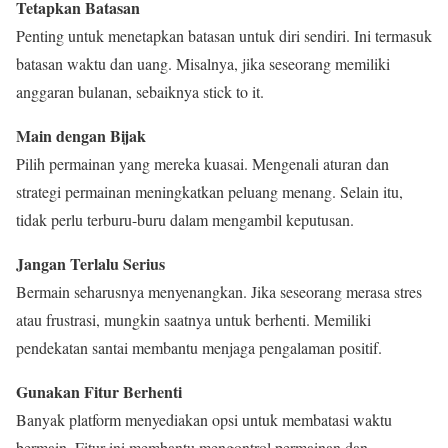
Tetapkan Batasan
Penting untuk menetapkan batasan untuk diri sendiri. Ini termasuk
batasan waktu dan uang. Misalnya, jika seseorang memiliki
anggaran bulanan, sebaiknya stick to it.
Main dengan Bijak
Pilih permainan yang mereka kuasai. Mengenali aturan dan
strategi permainan meningkatkan peluang menang. Selain itu,
tidak perlu terburu-buru dalam mengambil keputusan.
Jangan Terlalu Serius
Bermain seharusnya menyenangkan. Jika seseorang merasa stres
atau frustrasi, mungkin saatnya untuk berhenti. Memiliki
pendekatan santai membantu menjaga pengalaman positif.
Gunakan Fitur Berhenti
Banyak platform menyediakan opsi untuk membatasi waktu
bermain. Fitur ini membantu mengontrol permainan dan