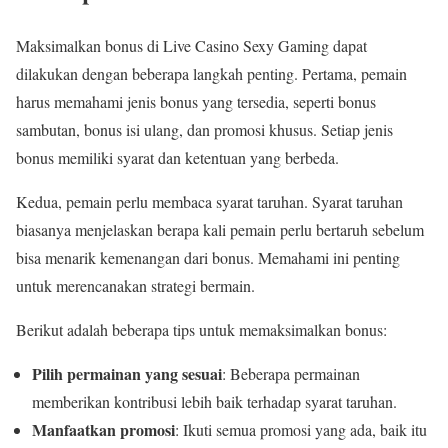
Maksimalkan bonus di Live Casino Sexy Gaming dapat
dilakukan dengan beberapa langkah penting. Pertama, pemain
harus memahami jenis bonus yang tersedia, seperti bonus
sambutan, bonus isi ulang, dan promosi khusus. Setiap jenis
bonus memiliki syarat dan ketentuan yang berbeda.
Kedua, pemain perlu membaca syarat taruhan. Syarat taruhan
biasanya menjelaskan berapa kali pemain perlu bertaruh sebelum
bisa menarik kemenangan dari bonus. Memahami ini penting
untuk merencanakan strategi bermain.
Berikut adalah beberapa tips untuk memaksimalkan bonus:
Pilih permainan yang sesuai
: Beberapa permainan
memberikan kontribusi lebih baik terhadap syarat taruhan.
Manfaatkan promosi
: Ikuti semua promosi yang ada, baik itu