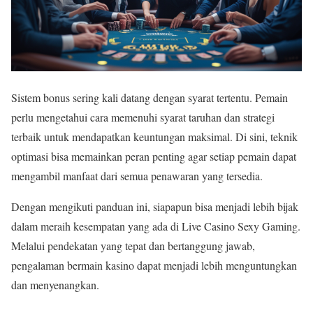
Sistem bonus sering kali datang dengan syarat tertentu. Pemain
perlu mengetahui cara memenuhi syarat taruhan dan strategi
terbaik untuk mendapatkan keuntungan maksimal. Di sini, teknik
optimasi bisa memainkan peran penting agar setiap pemain dapat
mengambil manfaat dari semua penawaran yang tersedia.
Dengan mengikuti panduan ini, siapapun bisa menjadi lebih bijak
dalam meraih kesempatan yang ada di Live Casino Sexy Gaming.
Melalui pendekatan yang tepat dan bertanggung jawab,
pengalaman bermain kasino dapat menjadi lebih menguntungkan
dan menyenangkan.