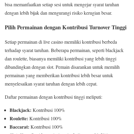
bisa memanfaatkan setiap sesi untuk mengejar syarat taruhan
dengan lebih bijak dan mengurangi risiko kerugian besar.
Pilih Permainan dengan Kontribusi Turnover Tinggi
Setiap permainan di live casino memiliki kontribusi berbeda
terhadap syarat taruhan. Beberapa permainan, seperti blackjack
dan roulette, biasanya memiliki kontribusi yang lebih tinggi
dibandingkan dengan slot. Pemain disarankan untuk memilih
permainan yang memberikan kontribusi lebih besar untuk
menyelesaikan syarat taruhan dengan lebih cepat.
Daftar permainan dengan kontribusi tinggi meliputi:
Blackjack:
Kontribusi 100%
Roulette:
Kontribusi 100%
Baccarat:
Kontribusi 100%