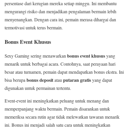
persentase dari kerugian mereka setiap minggu. Ini membantu
mengurangi risiko dan menjadikan pengalaman bermain lebih
menyenangkan. Dengan cara ini, pemain merasa dihargai dan
termotivasi untuk terus bermain.
Bonus Event Khusus
bonus event khusus
Sexy Gaming sering menawarkan
yang
menarik untuk berbagai acara. Contohnya, saat perayaan hari
besar atau turnamen, pemain dapat mendapatkan bonus ekstra. Ini
bonus deposit
putaran gratis
bisa berupa
atau
yang dapat
digunakan untuk permainan tertentu.
Event-event ini meningkatkan peluang untuk menang dan
memperpanjang waktu bermain. Pemain disarankan untuk
memeriksa secara rutin agar tidak melewatkan tawaran menarik
ini. Bonus ini menjadi salah satu cara untuk meningkatkan