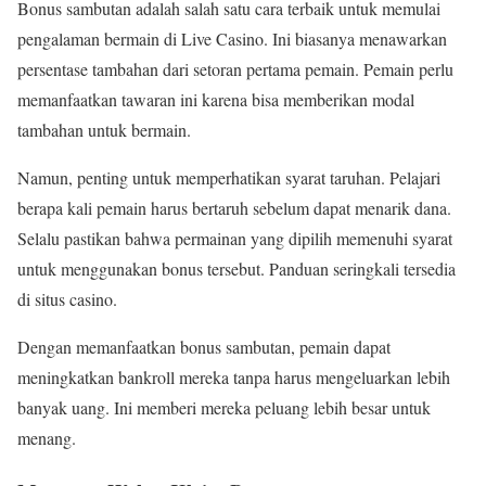
Bonus sambutan adalah salah satu cara terbaik untuk memulai
pengalaman bermain di Live Casino. Ini biasanya menawarkan
persentase tambahan dari setoran pertama pemain. Pemain perlu
memanfaatkan tawaran ini karena bisa memberikan modal
tambahan untuk bermain.
Namun, penting untuk memperhatikan syarat taruhan. Pelajari
berapa kali pemain harus bertaruh sebelum dapat menarik dana.
Selalu pastikan bahwa permainan yang dipilih memenuhi syarat
untuk menggunakan bonus tersebut. Panduan seringkali tersedia
di situs casino.
Dengan memanfaatkan bonus sambutan, pemain dapat
meningkatkan bankroll mereka tanpa harus mengeluarkan lebih
banyak uang. Ini memberi mereka peluang lebih besar untuk
menang.