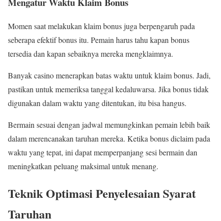
Mengatur Waktu Klaim Bonus
Momen saat melakukan klaim bonus juga berpengaruh pada
seberapa efektif bonus itu. Pemain harus tahu kapan bonus
tersedia dan kapan sebaiknya mereka mengklaimnya.
Banyak casino menerapkan batas waktu untuk klaim bonus. Jadi,
pastikan untuk memeriksa tanggal kedaluwarsa. Jika bonus tidak
digunakan dalam waktu yang ditentukan, itu bisa hangus.
Bermain sesuai dengan jadwal memungkinkan pemain lebih baik
dalam merencanakan taruhan mereka. Ketika bonus diclaim pada
waktu yang tepat, ini dapat memperpanjang sesi bermain dan
meningkatkan peluang maksimal untuk menang.
Teknik Optimasi Penyelesaian Syarat
Taruhan