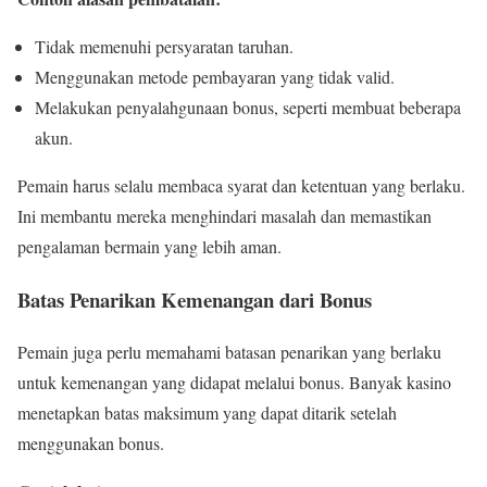
Tidak memenuhi persyaratan taruhan.
Menggunakan metode pembayaran yang tidak valid.
Melakukan penyalahgunaan bonus, seperti membuat beberapa
akun.
Pemain harus selalu membaca syarat dan ketentuan yang berlaku.
Ini membantu mereka menghindari masalah dan memastikan
pengalaman bermain yang lebih aman.
Batas Penarikan Kemenangan dari Bonus
Pemain juga perlu memahami batasan penarikan yang berlaku
untuk kemenangan yang didapat melalui bonus. Banyak kasino
menetapkan batas maksimum yang dapat ditarik setelah
menggunakan bonus.