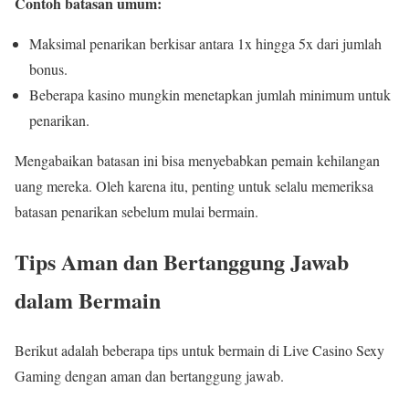
Contoh batasan umum:
Maksimal penarikan berkisar antara 1x hingga 5x dari jumlah
bonus.
Beberapa kasino mungkin menetapkan jumlah minimum untuk
penarikan.
Mengabaikan batasan ini bisa menyebabkan pemain kehilangan
uang mereka. Oleh karena itu, penting untuk selalu memeriksa
batasan penarikan sebelum mulai bermain.
Tips Aman dan Bertanggung Jawab
dalam Bermain
Berikut adalah beberapa tips untuk bermain di Live Casino Sexy
Gaming dengan aman dan bertanggung jawab.