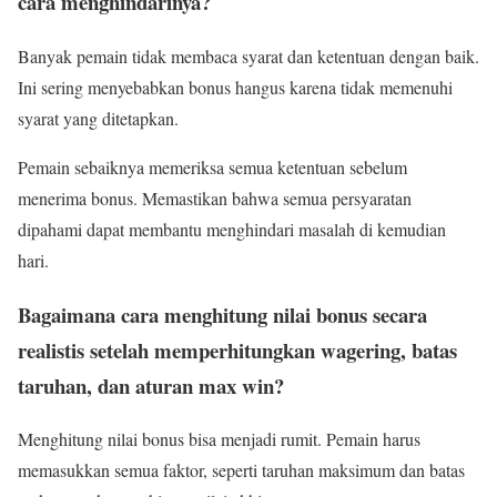
cara menghindarinya?
Banyak pemain tidak membaca syarat dan ketentuan dengan baik.
Ini sering menyebabkan bonus hangus karena tidak memenuhi
syarat yang ditetapkan.
Pemain sebaiknya memeriksa semua ketentuan sebelum
menerima bonus. Memastikan bahwa semua persyaratan
dipahami dapat membantu menghindari masalah di kemudian
hari.
Bagaimana cara menghitung nilai bonus secara
realistis setelah memperhitungkan wagering, batas
taruhan, dan aturan max win?
Menghitung nilai bonus bisa menjadi rumit. Pemain harus
memasukkan semua faktor, seperti taruhan maksimum dan batas