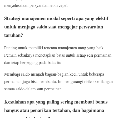
menyelesaikan persyaratan lebih cepat.
Strategi manajemen modal seperti apa yang efektif
untuk menjaga saldo saat mengejar persyaratan
taruhan?
Penting untuk memiliki rencana manajemen uang yang baik.
Pemain sebaiknya menetapkan batas untuk setiap sesi permainan
dan tetap berpegang pada batas itu.
Membagi saldo menjadi bagian-bagian kecil untuk beberapa
permainan juga bisa membantu. Ini mengurangi risiko kehilangan
semua saldo dalam satu permainan.
Kesalahan apa yang paling sering membuat bonus
hangus atau penarikan tertahan, dan bagaimana