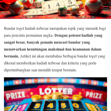
Bandar togel hadiah terbesar merupakan topik yang menarik bagi
Dengan potensi hadiah yang
para pencinta permainan angka.
sangat besar, banyak pemain mencari bandar yang
menawarkan keuntungan maksimal dan keamanan dalam
bermain.
Artikel ini akan membahas berbagai bandar togel yang
dikenal memberikan hadiah terbesar dan kriteria yang perlu
dipertimbangkan saat memilih tempat bermain.