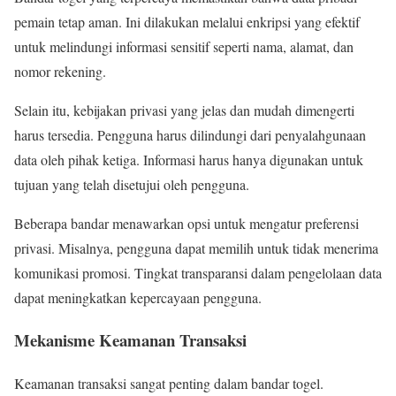
pemain tetap aman. Ini dilakukan melalui enkripsi yang efektif
untuk melindungi informasi sensitif seperti nama, alamat, dan
nomor rekening.
Selain itu, kebijakan privasi yang jelas dan mudah dimengerti
harus tersedia. Pengguna harus dilindungi dari penyalahgunaan
data oleh pihak ketiga. Informasi harus hanya digunakan untuk
tujuan yang telah disetujui oleh pengguna.
Beberapa bandar menawarkan opsi untuk mengatur preferensi
privasi. Misalnya, pengguna dapat memilih untuk tidak menerima
komunikasi promosi. Tingkat transparansi dalam pengelolaan data
dapat meningkatkan kepercayaan pengguna.
Mekanisme Keamanan Transaksi
Keamanan transaksi sangat penting dalam bandar togel.