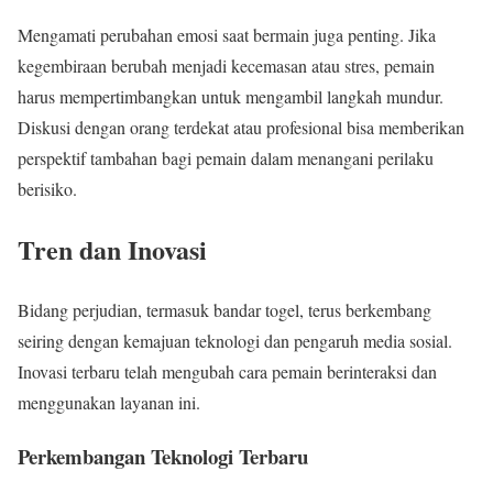
Mengamati perubahan emosi saat bermain juga penting. Jika
kegembiraan berubah menjadi kecemasan atau stres, pemain
harus mempertimbangkan untuk mengambil langkah mundur.
Diskusi dengan orang terdekat atau profesional bisa memberikan
perspektif tambahan bagi pemain dalam menangani perilaku
berisiko.
Tren dan Inovasi
Bidang perjudian, termasuk bandar togel, terus berkembang
seiring dengan kemajuan teknologi dan pengaruh media sosial.
Inovasi terbaru telah mengubah cara pemain berinteraksi dan
menggunakan layanan ini.
Perkembangan Teknologi Terbaru