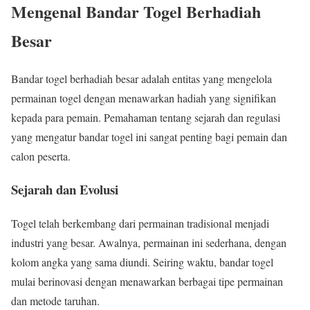
Mengenal Bandar Togel Berhadiah
Besar
Bandar togel berhadiah besar adalah entitas yang mengelola
permainan togel dengan menawarkan hadiah yang signifikan
kepada para pemain. Pemahaman tentang sejarah dan regulasi
yang mengatur bandar togel ini sangat penting bagi pemain dan
calon peserta.
Sejarah dan Evolusi
Togel telah berkembang dari permainan tradisional menjadi
industri yang besar. Awalnya, permainan ini sederhana, dengan
kolom angka yang sama diundi. Seiring waktu, bandar togel
mulai berinovasi dengan menawarkan berbagai tipe permainan
dan metode taruhan.