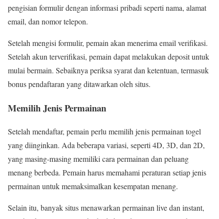
pengisian formulir dengan informasi pribadi seperti nama, alamat
email, dan nomor telepon.
Setelah mengisi formulir, pemain akan menerima email verifikasi.
Setelah akun terverifikasi, pemain dapat melakukan deposit untuk
mulai bermain. Sebaiknya periksa syarat dan ketentuan, termasuk
bonus pendaftaran yang ditawarkan oleh situs.
Memilih Jenis Permainan
Setelah mendaftar, pemain perlu memilih jenis permainan togel
yang diinginkan. Ada beberapa variasi, seperti 4D, 3D, dan 2D,
yang masing-masing memiliki cara permainan dan peluang
menang berbeda. Pemain harus memahami peraturan setiap jenis
permainan untuk memaksimalkan kesempatan menang.
Selain itu, banyak situs menawarkan permainan live dan instant,