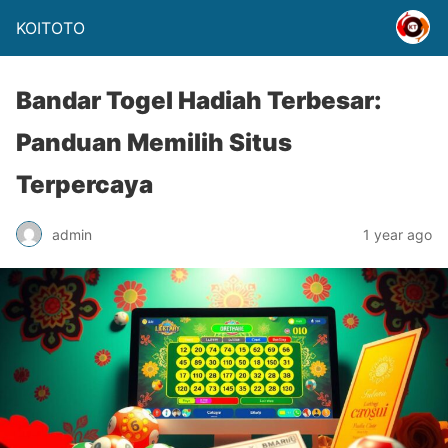
KOITOTO
Bandar Togel Hadiah Terbesar:
Panduan Memilih Situs
Terpercaya
admin
1 year ago