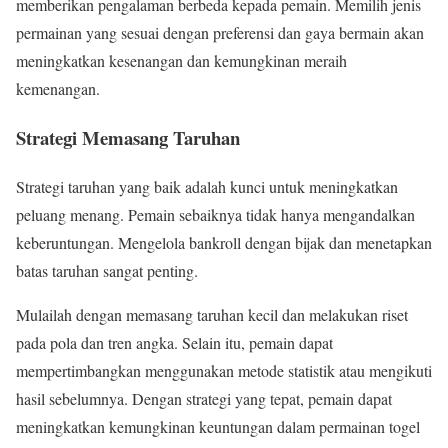
memberikan pengalaman berbeda kepada pemain. Memilih jenis
permainan yang sesuai dengan preferensi dan gaya bermain akan
meningkatkan kesenangan dan kemungkinan meraih
kemenangan.
Strategi Memasang Taruhan
Strategi taruhan yang baik adalah kunci untuk meningkatkan
peluang menang. Pemain sebaiknya tidak hanya mengandalkan
keberuntungan. Mengelola bankroll dengan bijak dan menetapkan
batas taruhan sangat penting.
Mulailah dengan memasang taruhan kecil dan melakukan riset
pada pola dan tren angka. Selain itu, pemain dapat
mempertimbangkan menggunakan metode statistik atau mengikuti
hasil sebelumnya. Dengan strategi yang tepat, pemain dapat
meningkatkan kemungkinan keuntungan dalam permainan togel