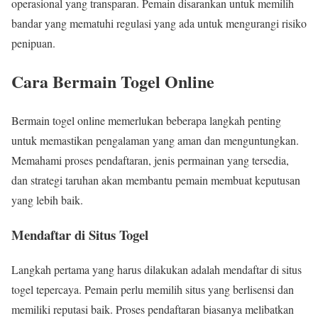
operasional yang transparan. Pemain disarankan untuk memilih
bandar yang mematuhi regulasi yang ada untuk mengurangi risiko
penipuan.
Cara Bermain Togel Online
Bermain togel online memerlukan beberapa langkah penting
untuk memastikan pengalaman yang aman dan menguntungkan.
Memahami proses pendaftaran, jenis permainan yang tersedia,
dan strategi taruhan akan membantu pemain membuat keputusan
yang lebih baik.
Mendaftar di Situs Togel
Langkah pertama yang harus dilakukan adalah mendaftar di situs
togel tepercaya. Pemain perlu memilih situs yang berlisensi dan
memiliki reputasi baik. Proses pendaftaran biasanya melibatkan