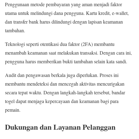
Penggunaan metode pembayaran yang aman menjadi faktor
utama untuk melindungi dana pengguna. Kartu kredit, e-wallet,
dan transfer bank harus dilindungi dengan lapisan keamanan
tambahan.
Teknologi seperti otentikasi dua faktor (2FA) membantu
menambah keamanan saat melakukan transaksi. Dengan cara ini,
pengguna harus memberikan bukti tambahan selain kata sandi.
Audit dan pengawasan berkala juga diperlukan. Proses ini
membantu mendeteksi dan mencegah aktivitas mencurigakan
secara tepat waktu. Dengan langkah-langkah tersebut, bandar
togel dapat menjaga kepercayaan dan keamanan bagi para
pemain.
Dukungan dan Layanan Pelanggan