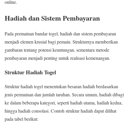
online.
Hadiah dan Sistem Pembayaran
Pada permainan bandar togel, hadiah dan sistem pembayaran
menjadi elemen krusial bagi pemain. Strukturnya memberikan
gambaran tentang potensi keuntungan, sementara metode
pembayaran menjadi penting untuk realisasi kemenangan.
Struktur Hadiah Togel
Struktur hadiah togel menentukan besaran hadiah berdasarkan
jenis permainan dan jumlah taruhan. Secara umum, hadiah dibagi
ke dalam beberapa kategori, seperti hadiah utama, hadiah kedua,
hingga hadiah consolasi. Contoh struktur hadiah dapat dilihat
pada tabel berikut: