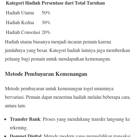
Kategori Hadiah
Persentase dari Total Taruhan
Hadiah Utama
50%
Hadiah Kedua
30%
Hadiah Consolasi
20%
Hadiah utama biasanya menjadi incaran pemain karena
jumlahnya yang besar. Kategori hadiah lainnya juga memberikan
peluang bagi pemain untuk mendapatkan kemenangan.
Metode Pembayaran Kemenangan
Metode pembayaran untuk kemenangan togel umumnya
bervariasi. Pemain dapat menerima hadiah melalui beberapa cara,
antara lain:
Transfer Bank
: Proses yang mendukung transfer langsung ke
rekening.
Dompet Digital
: Metode modern yang memudahkan transaksi