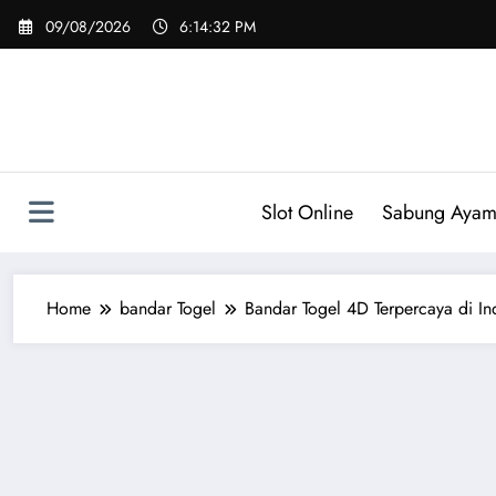
Skip
09/08/2026
6:14:33 PM
to
content
Slot Online
Sabung Aya
Home
bandar Togel
Bandar Togel 4D Terpercaya di I