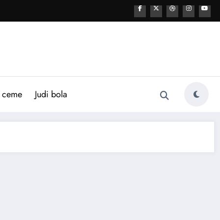
ceme
Judi bola