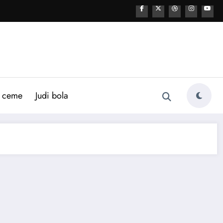
ceme
Judi bola