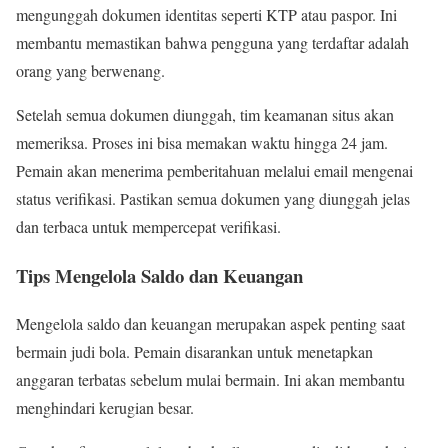
mengunggah dokumen identitas seperti KTP atau paspor. Ini
membantu memastikan bahwa pengguna yang terdaftar adalah
orang yang berwenang.
Setelah semua dokumen diunggah, tim keamanan situs akan
memeriksa. Proses ini bisa memakan waktu hingga 24 jam.
Pemain akan menerima pemberitahuan melalui email mengenai
status verifikasi. Pastikan semua dokumen yang diunggah jelas
dan terbaca untuk mempercepat verifikasi.
Tips Mengelola Saldo dan Keuangan
Mengelola saldo dan keuangan merupakan aspek penting saat
bermain judi bola. Pemain disarankan untuk menetapkan
anggaran terbatas sebelum mulai bermain. Ini akan membantu
menghindari kerugian besar.