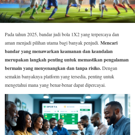
Pada tahun 2025, bandar judi bola 1X2 yang terpercaya dan
Mencari
aman menjadi pilihan utama bagi banyak penjudi.
bandar yang menawarkan keamanan dan keandalan
merupakan langkah penting untuk memastikan pengalaman
bermain yang menyenangkan dan tanpa risiko.
Dengan
semakin banyaknya platform yang tersedia, penting untuk
mengetahui mana yang benar-benar dapat dipercayai.