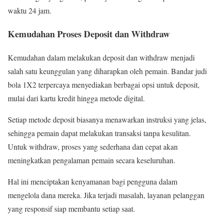
waktu 24 jam.
Kemudahan Proses Deposit dan Withdraw
Kemudahan dalam melakukan deposit dan withdraw menjadi
salah satu keunggulan yang diharapkan oleh pemain. Bandar judi
bola 1X2 terpercaya menyediakan berbagai opsi untuk deposit,
mulai dari kartu kredit hingga metode digital.
Setiap metode deposit biasanya menawarkan instruksi yang jelas,
sehingga pemain dapat melakukan transaksi tanpa kesulitan.
Untuk withdraw, proses yang sederhana dan cepat akan
meningkatkan pengalaman pemain secara keseluruhan.
Hal ini menciptakan kenyamanan bagi pengguna dalam
mengelola dana mereka. Jika terjadi masalah, layanan pelanggan
yang responsif siap membantu setiap saat.