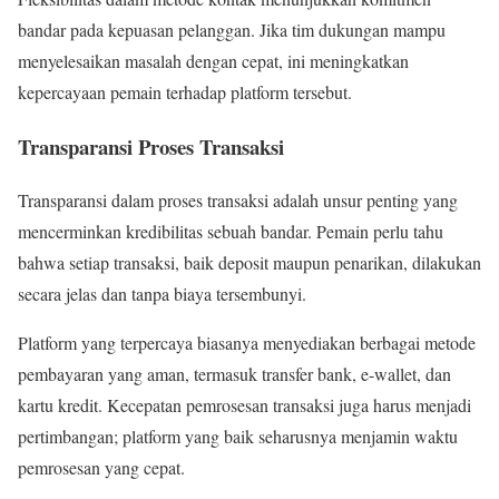
bandar pada kepuasan pelanggan. Jika tim dukungan mampu
menyelesaikan masalah dengan cepat, ini meningkatkan
kepercayaan pemain terhadap platform tersebut.
Transparansi Proses Transaksi
Transparansi dalam proses transaksi adalah unsur penting yang
mencerminkan kredibilitas sebuah bandar. Pemain perlu tahu
bahwa setiap transaksi, baik deposit maupun penarikan, dilakukan
secara jelas dan tanpa biaya tersembunyi.
Platform yang terpercaya biasanya menyediakan berbagai metode
pembayaran yang aman, termasuk transfer bank, e-wallet, dan
kartu kredit. Kecepatan pemrosesan transaksi juga harus menjadi
pertimbangan; platform yang baik seharusnya menjamin waktu
pemrosesan yang cepat.