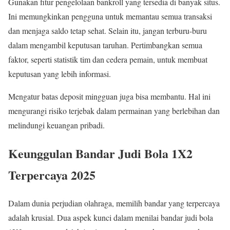
Gunakan fitur pengelolaan bankroll yang tersedia di banyak situs.
Ini memungkinkan pengguna untuk memantau semua transaksi
dan menjaga saldo tetap sehat. Selain itu, jangan terburu-buru
dalam mengambil keputusan taruhan. Pertimbangkan semua
faktor, seperti statistik tim dan cedera pemain, untuk membuat
keputusan yang lebih informasi.
Mengatur batas deposit mingguan juga bisa membantu. Hal ini
mengurangi risiko terjebak dalam permainan yang berlebihan dan
melindungi keuangan pribadi.
Keunggulan Bandar Judi Bola 1X2
Terpercaya 2025
Dalam dunia perjudian olahraga, memilih bandar yang terpercaya
adalah krusial. Dua aspek kunci dalam menilai bandar judi bola