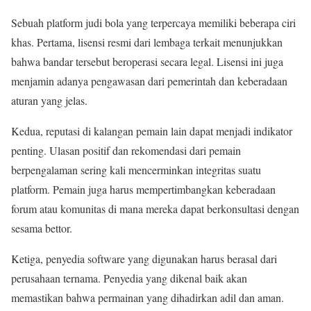
Sebuah platform judi bola yang terpercaya memiliki beberapa ciri
khas. Pertama, lisensi resmi dari lembaga terkait menunjukkan
bahwa bandar tersebut beroperasi secara legal. Lisensi ini juga
menjamin adanya pengawasan dari pemerintah dan keberadaan
aturan yang jelas.
Kedua, reputasi di kalangan pemain lain dapat menjadi indikator
penting. Ulasan positif dan rekomendasi dari pemain
berpengalaman sering kali mencerminkan integritas suatu
platform. Pemain juga harus mempertimbangkan keberadaan
forum atau komunitas di mana mereka dapat berkonsultasi dengan
sesama bettor.
Ketiga, penyedia software yang digunakan harus berasal dari
perusahaan ternama. Penyedia yang dikenal baik akan
memastikan bahwa permainan yang dihadirkan adil dan aman.