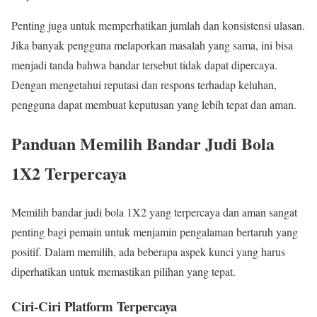
Penting juga untuk memperhatikan jumlah dan konsistensi ulasan.
Jika banyak pengguna melaporkan masalah yang sama, ini bisa
menjadi tanda bahwa bandar tersebut tidak dapat dipercaya.
Dengan mengetahui reputasi dan respons terhadap keluhan,
pengguna dapat membuat keputusan yang lebih tepat dan aman.
Panduan Memilih Bandar Judi Bola
1X2 Terpercaya
Memilih bandar judi bola 1X2 yang terpercaya dan aman sangat
penting bagi pemain untuk menjamin pengalaman bertaruh yang
positif. Dalam memilih, ada beberapa aspek kunci yang harus
diperhatikan untuk memastikan pilihan yang tepat.
Ciri-Ciri Platform Terpercaya