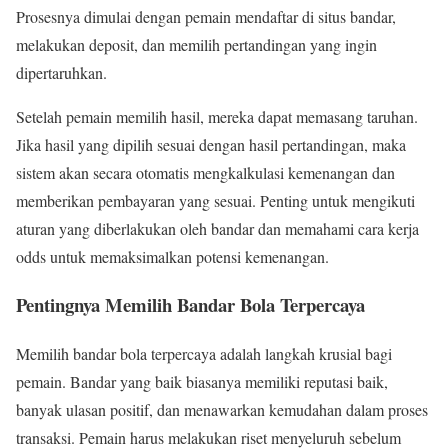
Prosesnya dimulai dengan pemain mendaftar di situs bandar,
melakukan deposit, dan memilih pertandingan yang ingin
dipertaruhkan.
Setelah pemain memilih hasil, mereka dapat memasang taruhan.
Jika hasil yang dipilih sesuai dengan hasil pertandingan, maka
sistem akan secara otomatis mengkalkulasi kemenangan dan
memberikan pembayaran yang sesuai. Penting untuk mengikuti
aturan yang diberlakukan oleh bandar dan memahami cara kerja
odds untuk memaksimalkan potensi kemenangan.
Pentingnya Memilih Bandar Bola Terpercaya
Memilih bandar bola terpercaya adalah langkah krusial bagi
pemain. Bandar yang baik biasanya memiliki reputasi baik,
banyak ulasan positif, dan menawarkan kemudahan dalam proses
transaksi. Pemain harus melakukan riset menyeluruh sebelum